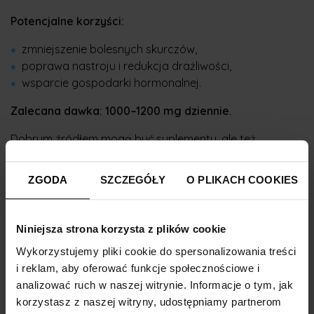
Potencjalne korzyści:
zmniejszenie bolesnych skurczów,
poprawa nastroju i redukcja drażliwości,
wsparcie gospodarki hormonalnej.
Zalecana dawka: 1000–1200 mg dziennie.
Dobrym źródłem mogą być suplementy, ale też
produkty mleczne, jarmuż, tofu czy napoje roślinne
wzbogacane w wapń.
ZGODA
SZCZEGÓŁY
O PLIKACH COOKIES
Kompleks witamin z grupy B
Niniejsza strona korzysta z plików cookie
Witaminy B1, B2 i B6 wspierają układ nerwowy i
metabolizm energetyczny, co może być szczególnie
Wykorzystujemy pliki cookie do spersonalizowania treści
istotne w dniach poprzedzających miesiączkę.
i reklam, aby oferować funkcje społecznościowe i
analizować ruch w naszej witrynie. Informacje o tym, jak
Ich działanie może obejmować:
korzystasz z naszej witryny, udostępniamy partnerom