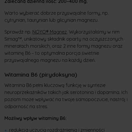
Zalecana dzienna ilość: 200–400 mg.
Warto wybierać dobrze przyswajalne formy, np.
cytrynian, taurynian lub glicynian magnezu.
Sprawdź np.
NOYO® Magnez
. Wykorzystaliśmy w nim
Simag™, unikatowy składnik oparty na oczyszczonych
minerałach morskich, oraz 2 inne formy magnezu oraz
witaminę B6 – to optymalna porcja świetnie
przyswajalnego magnezu na każdy dzień.
Witamina B6 (pirydoksyna)
Witamina B6 pełni kluczową funkcję w syntezie
neuroprzekaźników takich jak serotonina i dopamina. Ich
poziom może wpływać na twoje samopoczucie, nastrój i
odporność na stres.
Możliwy wpływ witaminy B6:
redukcja uczucia rozdrażnienia i zmienności