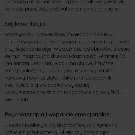
pomagają utrzymać stabilny poziom glukozy we krwi,
co może przeciwdziałać wahaniom emocjonalnym.
Suplementacja
W przypadku potwierdzonych niedoborów lub w
ramach wspomagania organizmu, suplementacja może
przynieść realną ulgę. W zależności od objawów, stosuje
się m.in. magnez (na skurcze i drażliwość), witaminę B6
(na nastrój i wzdęcia), wapń (na objawy fizyczne i
emocjonalne) czy adaptogeny wspierające układ
nerwowy. Również zioła – takie jak niepokalanek,
dziurawiec, olej z wiesiołka – wykazują
udokumentowane działanie łagodzące objawy PMS u
wielu osób.
Psychoterapia i wsparcie emocjonalne
U osób z nasilonymi objawami emocjonalnymi – np.
uczuciem przytłoczenia, lękiem czy obniżonym