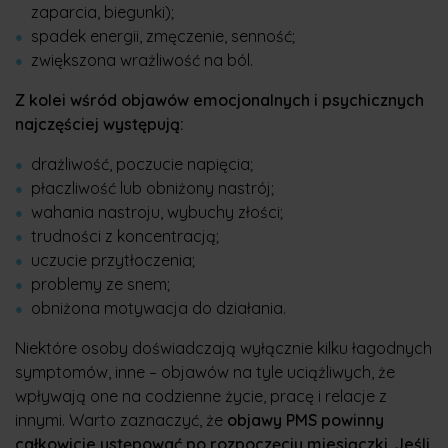
zaparcia, biegunki);
spadek energii, zmęczenie, senność;
zwiększona wrażliwość na ból.
Z kolei wśród objawów emocjonalnych i psychicznych
najczęściej występują:
drażliwość, poczucie napięcia;
płaczliwość lub obniżony nastrój;
wahania nastroju, wybuchy złości;
trudności z koncentracją;
uczucie przytłoczenia;
problemy ze snem;
obniżona motywacja do działania.
Niektóre osoby doświadczają wyłącznie kilku łagodnych
symptomów, inne – objawów na tyle uciążliwych, że
wpływają one na codzienne życie, pracę i relacje z
innymi. Warto zaznaczyć, że
objawy PMS powinny
całkowicie ustępować po rozpoczęciu miesiączki. Jeśli