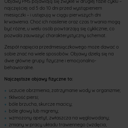
Objawy PMS pojawiają się zwykle w drugiej fazie cyklu –
najczęściej od 5 do 10 dni przed wystąpieniem
miesiączki – i ustępują w ciągu pierwszych dni
krwawienia. Choć ich nasilenie oraz czas trwania mogą
być różne, u wielu osób powtarzają się cyklicznie, co
pozwala zauważyć charakterystyczny schemat.
Zespół napięcia przedmiesiączkowego może dawać o
sobie znać na wiele sposobów. Objawy dzielą się na
dwie główne grupy: fizyczne i emocjonalno-
behawioralne.
Najczęstsze objawy fizyczne to:
uczucie obrzmienia, zatrzymanie wody w organizmie;
tkliwość piersi;
bóle brzucha, skurcze macicy;
bóle głowy lub migreny;
wzmożony apetyt, zwłaszcza na węglowodany;
zmiany w pracy układu trawiennego (wzdęcia,