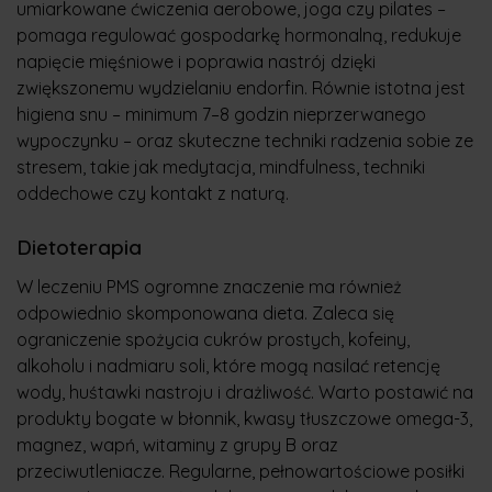
umiarkowane ćwiczenia aerobowe, joga czy pilates –
pomaga regulować gospodarkę hormonalną, redukuje
napięcie mięśniowe i poprawia nastrój dzięki
zwiększonemu wydzielaniu endorfin. Równie istotna jest
higiena snu – minimum 7–8 godzin nieprzerwanego
wypoczynku – oraz skuteczne techniki radzenia sobie ze
stresem, takie jak medytacja, mindfulness, techniki
oddechowe czy kontakt z naturą.
Dietoterapia
W leczeniu PMS ogromne znaczenie ma również
odpowiednio skomponowana dieta. Zaleca się
ograniczenie spożycia cukrów prostych, kofeiny,
alkoholu i nadmiaru soli, które mogą nasilać retencję
wody, huśtawki nastroju i drażliwość. Warto postawić na
produkty bogate w błonnik, kwasy tłuszczowe omega-3,
magnez, wapń, witaminy z grupy B oraz
przeciwutleniacze. Regularne, pełnowartościowe posiłki