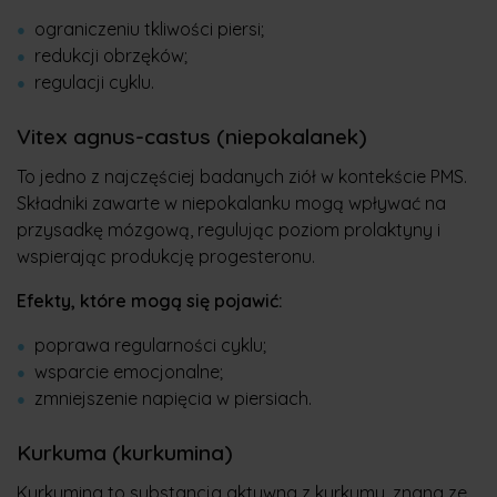
ograniczeniu tkliwości piersi;
redukcji obrzęków;
regulacji cyklu.
Vitex agnus-castus (niepokalanek)
To jedno z najczęściej badanych ziół w kontekście PMS.
Składniki zawarte w niepokalanku mogą wpływać na
przysadkę mózgową, regulując poziom prolaktyny i
wspierając produkcję progesteronu.
Efekty, które mogą się pojawić:
poprawa regularności cyklu;
wsparcie emocjonalne;
zmniejszenie napięcia w piersiach.
Kurkuma (kurkumina)
Kurkumina
to substancja aktywna z kurkumy, znana ze