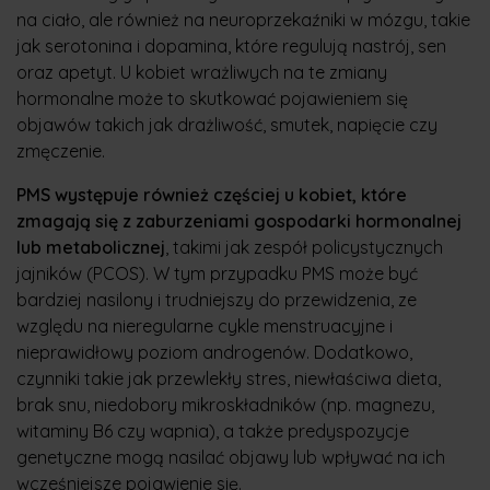
na ciało, ale również na neuroprzekaźniki w mózgu, takie
jak serotonina i dopamina, które regulują nastrój, sen
oraz apetyt. U kobiet wrażliwych na te zmiany
hormonalne może to skutkować pojawieniem się
objawów takich jak drażliwość, smutek, napięcie czy
zmęczenie.
PMS występuje również częściej u kobiet, które
zmagają się z zaburzeniami gospodarki hormonalnej
lub metabolicznej
, takimi jak zespół policystycznych
jajników (PCOS). W tym przypadku PMS może być
bardziej nasilony i trudniejszy do przewidzenia, ze
względu na nieregularne cykle menstruacyjne i
nieprawidłowy poziom androgenów. Dodatkowo,
czynniki takie jak przewlekły stres, niewłaściwa dieta,
brak snu, niedobory mikroskładników (np. magnezu,
witaminy B6 czy wapnia), a także predyspozycje
genetyczne mogą nasilać objawy lub wpływać na ich
wcześniejsze pojawienie się.