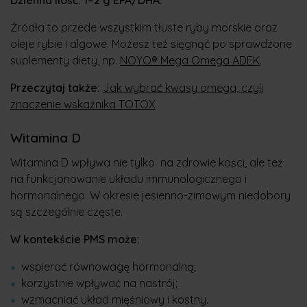
Dzienna ilość: 1–2 g EPA/DHA.
Źródła to przede wszystkim tłuste ryby morskie oraz
oleje rybie i algowe. Możesz też sięgnąć po sprawdzone
suplementy diety, np.
NOYO® Mega Omega ADEK
.
Przeczytaj także:
Jak wybrać kwasy omega, czyli
znaczenie wskaźnika TOTOX
Witamina D
Witamina D wpływa nie tylko na zdrowie kości, ale też
na funkcjonowanie układu immunologicznego i
hormonalnego. W okresie jesienno-zimowym niedobory
są szczególnie częste.
W kontekście PMS może:
wspierać równowagę hormonalną;
korzystnie wpływać na nastrój;
wzmacniać układ mięśniowy i kostny.