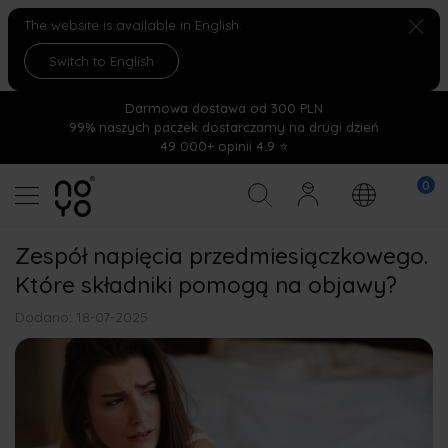
The website is available in English.
Switch to English
Darmowa dostawa od 300 PLN
99% naszych paczek dostarczamy na drugi dzień
49 000+ opinii 4.9 ⭐
Zespół napięcia przedmiesiączkowego.
Które składniki pomogą na objawy?
Dodano: 18-07-2025