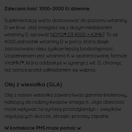
Zalecana ilość: 1000–2000 IU dziennie.
Suplementację warto dostosować do poziomu witaminy
D we krwi. Jeśli zmagasz się z dużym niedoborem
witaminy D, sprawdź
NOYO® D3 4000 + K2Mk7
. To aż
4000 jednostek witaminy D w porcji, która dzięki
zastosowaniu oleju zyskuje lepszą biodostępność.
Uzupełnieniem jest witamina K w opatentowanej formule
VitaMk7®, która oddziałuje w synergii z wit. D, chroniąc
też tętnice przed odkładaniem się wapnia.
Olej z wiesiołka (GLA)
Olej z nasion wiesiołka zawiera kwas gamma-linolenowy,
należący do rodziny kwasów omega-6. Jego obecność
może wpływać na syntezę prostaglandyn – związków
regulujących skurcze, obrzęki i procesy zapalne.
W kontekście PMS może pomóc w: