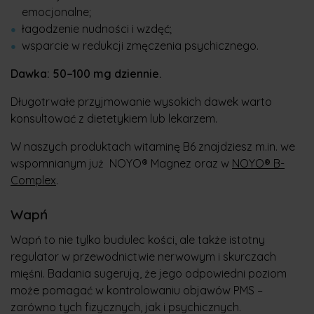
emocjonalne;
łagodzenie nudności i wzdęć;
wsparcie w redukcji zmęczenia psychicznego.
Dawka: 50–100 mg dziennie.
Długotrwałe przyjmowanie wysokich dawek warto
konsultować z dietetykiem lub lekarzem.
W naszych produktach witaminę B6 znajdziesz m.in. we
wspomnianym już NOYO® Magnez oraz w
NOYO® B-
Complex
.
Wapń
Wapń to nie tylko budulec kości, ale także istotny
regulator w przewodnictwie nerwowym i skurczach
mięśni. Badania sugerują, że jego odpowiedni poziom
może pomagać w kontrolowaniu objawów PMS –
zarówno tych fizycznych, jak i psychicznych.