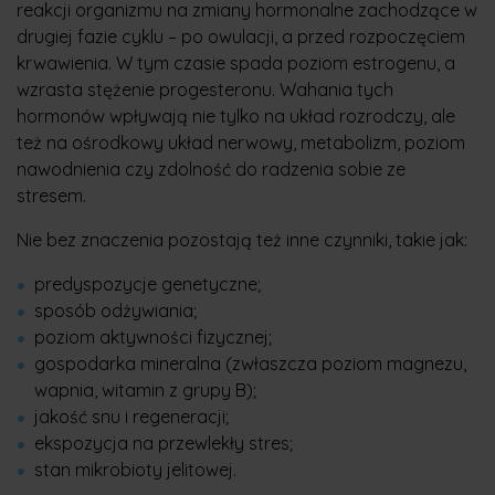
reakcji organizmu na zmiany hormonalne zachodzące w
drugiej fazie cyklu – po owulacji, a przed rozpoczęciem
krwawienia. W tym czasie spada poziom estrogenu, a
wzrasta stężenie progesteronu. Wahania tych
hormonów wpływają nie tylko na układ rozrodczy, ale
też na ośrodkowy układ nerwowy, metabolizm, poziom
nawodnienia czy zdolność do radzenia sobie ze
stresem.
Nie bez znaczenia pozostają też inne czynniki, takie jak:
predyspozycje genetyczne;
sposób odżywiania;
poziom aktywności fizycznej;
gospodarka mineralna (zwłaszcza poziom magnezu,
wapnia, witamin z grupy B);
jakość snu i regeneracji;
ekspozycja na przewlekły stres;
stan mikrobioty jelitowej.