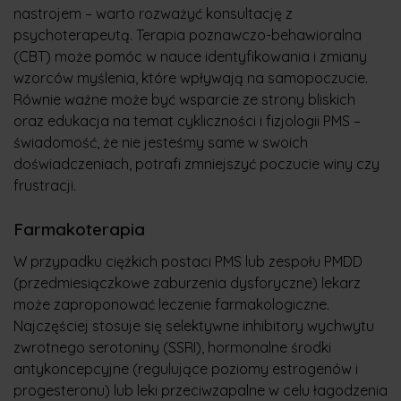
nastrojem – warto rozważyć konsultację z
psychoterapeutą. Terapia poznawczo-behawioralna
(CBT) może pomóc w nauce identyfikowania i zmiany
wzorców myślenia, które wpływają na samopoczucie.
Równie ważne może być wsparcie ze strony bliskich
oraz edukacja na temat cykliczności i fizjologii PMS –
świadomość, że nie jesteśmy same w swoich
doświadczeniach, potrafi zmniejszyć poczucie winy czy
frustracji.
Farmakoterapia
W przypadku ciężkich postaci PMS lub zespołu PMDD
(przedmiesiączkowe zaburzenia dysforyczne) lekarz
może zaproponować leczenie farmakologiczne.
Najczęściej stosuje się selektywne inhibitory wychwytu
zwrotnego serotoniny (SSRI), hormonalne środki
antykoncepcyjne (regulujące poziomy estrogenów i
progesteronu) lub leki przeciwzapalne w celu łagodzenia