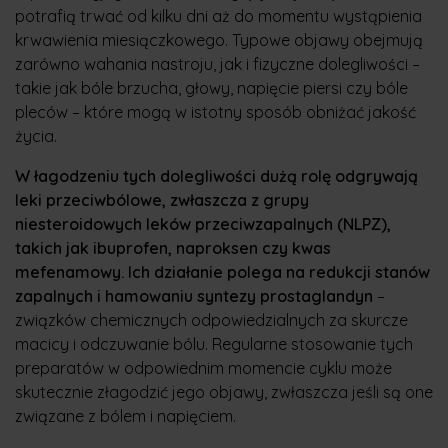
potrafią trwać od kilku dni aż do momentu wystąpienia
krwawienia miesiączkowego. Typowe objawy obejmują
zarówno wahania nastroju, jak i fizyczne dolegliwości –
takie jak bóle brzucha, głowy, napięcie piersi czy bóle
pleców – które mogą w istotny sposób obniżać jakość
życia.
W łagodzeniu tych dolegliwości dużą rolę odgrywają
leki przeciwbólowe, zwłaszcza z grupy
niesteroidowych leków przeciwzapalnych (NLPZ),
takich jak ibuprofen, naproksen czy kwas
mefenamowy. Ich działanie polega na redukcji stanów
zapalnych i hamowaniu syntezy prostaglandyn
–
związków chemicznych odpowiedzialnych za skurcze
macicy i odczuwanie bólu. Regularne stosowanie tych
preparatów w odpowiednim momencie cyklu może
skutecznie złagodzić jego objawy, zwłaszcza jeśli są one
związane z bólem i napięciem.