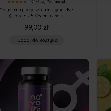
ta zdolność mózgu, czyli neuroplastyczność. Health Labs Care. 
4.94/5
wg Zaufane.pl
www.healthlabs.care/pl/blog/niesamowita-zdolnosc-mozgu-czyli
Optymalna porcja witamin z grupy B z
Quatrefolic®. Vegan friendly!
99,00 zł
Dodaj
do koszyka