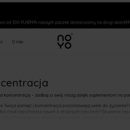
a od 300 PLN
|
99% naszych paczek dostarczamy na drugi dzień
|
49
ść
O nas
centracja
na koncentrację – zadbaj o swój mózg dzięki suplementom na pa
że Twoja pamięć i koncentracja pozostawiają wiele do życzenia?
ilka chwil zapominasz nawet o drobnych rzeczach? Skupienie si
ysiłku? Na szczęście możesz przywrócić prawidłową kondycję 
 Istnieje wiele metod, dzięki którym skutecznie skupisz się na zad
owaniem mózgu. Jedną z nich jest przyjmowanie suplementów. P