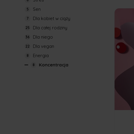
NOYO Pha
Sen
5
Suplement
Dla kobiet w ciąży
7
Możliwą p
Dla całej rodziny
25
Twój móz
Dla niego
36
Zad
Dla vegan
22
sło
Energia
8
odp
Bąd
Koncentracja
8
prz
moż
Wes
tab
aro
Boo
poz
Tabletki 
Dobry se