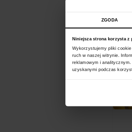
Kiedy jes
W walce 
ZGODA
nasze wit
ze skórk
znajdzies
Niniejsza strona korzysta z
stresem 
Wykorzystujemy pliki cookie 
Zadbaj o
ruch w naszej witrynie. Inf
Noyo moż
reklamowym i analitycznym. 
dodatkowe
uzyskanymi podczas korzysta
mózgowi t
Źródła:
Bagowski 
medycznyc
full/504
Matacz M.
melatoni