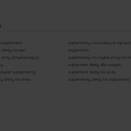
j
a suplement
suplementy na pozbycie się wod
 diety na sen
organizmu
 przy antykoncepcji
suplementy na szybki przyrost m
ty
suplement diety dla wegan
jmować suplementy
suplement diety na oczy
y diety na stres
suplementy diety na odporność