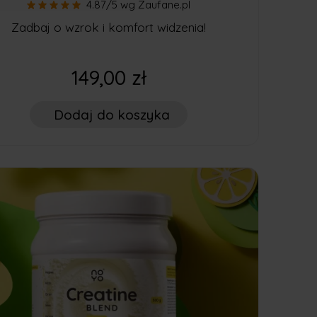
Online:
4.87/5
wg Zaufane.pl
-neuroplastycznosc
.
Zadbaj o wzrok i komfort widzenia!
149,00 zł
Dodaj
do koszyka