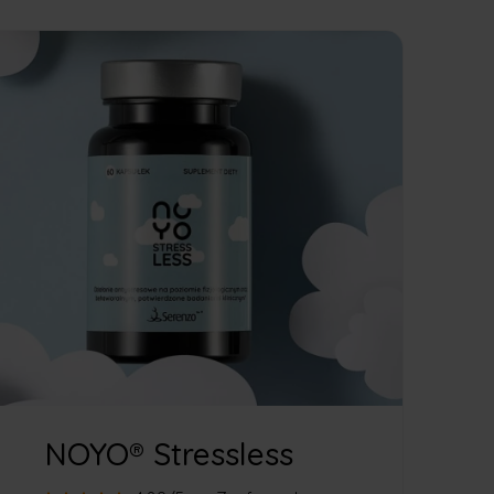
i zmniejszą poziom stresu.
rmacji jest brak energii. Kiedy jesteś zmęczony,
ć go w odpowiedni sposób. Jak?
ołują uczucia senności. Unikaj wyrobów pszennych,
 jogurty naturalne (które dodatkowo wzmocnią Twoją
ło się ruszałeś, zwróć uwagę, aby na starcie nie
 Zamiast więc godzinnego biegu ponad własne
ntrację. W tej roli doskonale sprawdzą się nasze
na skupienie zawiera BRAINBERRY®, czyli ekstrakt z
do poprawy funkcji poznawczych. Dodatkowo Noyo
, która może pomóc Ci utrzymać większą uwagę i
kowania.
NOYO® Stressless
powiedniej ilości snu może prowadzić do problemów