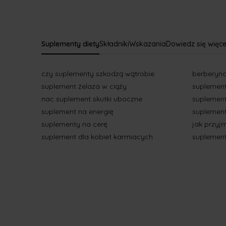
Suplementy diety
Składniki
Wskazania
Dowiedz się więce
czy suplementy szkodzą wątrobie
berberyn
suplement żelaza w ciąży
suplement
nac suplement skutki uboczne
suplement
suplement na energię
suplemen
suplementy na cerę
jak przy
suplement dla kobiet karmiacych
suplement