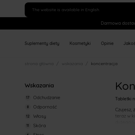
The website is available in English.
Darmowa dostaw
Suplementy diety
Kosmetyki
Opinie
Jako
/
/
strona główna
wskazania
koncentracja
Kon
Wskazania
Odchudzanie
17
Tabletki 
Odporność
8
Czujesz, 
teraz w k
Włosy
12
dużego w
Skóra
11
pamięcią!
Stres
funkcjon
6