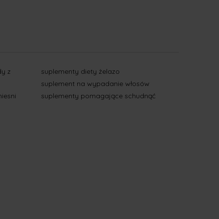
y z
suplementy diety żelazo
suplement na wypadanie włosów
iesni
suplementy pomagające schudnąć