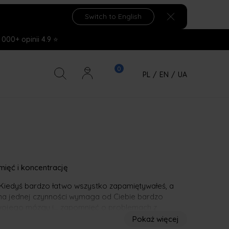
Switch to English
 000+ opinii 4.9 ⭐
PL
/
EN
/
UA
mięć i koncentrację
 Kiedyś bardzo łatwo wszystko zapamiętywałeś, a
ę na jednej czynności wymaga od Ciebie bardzo
swojego mózgu i… zapomnieć o problemach z
aniach i zaczniesz cieszyć się lepszym
Pokaż więcej
oznaj tabletki wspomagające pamięć i koncentrację