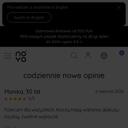
The website is available in English.
Switch to English
Darmowa dostawa od 300 PLN
99% naszych paczek dostarczamy na drugi dzień
49 000+ opinii 4.9 ⭐
codziennie nowe opinie
Monika
, 30 lat
6 sierpnia 2026
5/5
Polecam dla wszystkich, którzy mają wahania glukozy i
insuliny, świetne wsparcie.