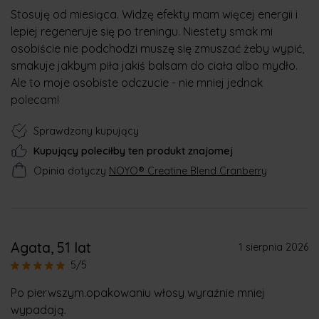
Stosuję od miesiąca. Widzę efekty mam więcej energii i
lepiej regeneruje się po treningu. Niestety smak mi
osobiście nie podchodzi muszę się zmuszać żeby wypić,
smakuje jakbym piła jakiś balsam do ciała albo mydło.
Ale to moje osobiste odczucie - nie mniej jednak
polecam!
Sprawdzony kupujący
Kupujący poleciłby ten produkt znajomej
Opinia dotyczy
NOYO® Creatine Blend Cranberry
Agata
, 51 lat
1 sierpnia 2026
5/5
Po pierwszym.opakowaniu włosy wyraźnie mniej
wypadają.