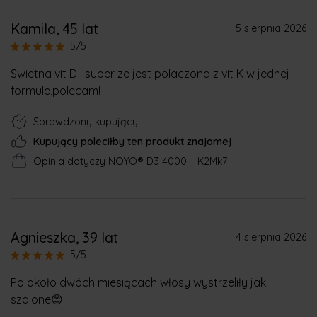
Kamila
, 45 lat
5 sierpnia 2026
5/5
Swietna vit D i super ze jest polaczona z vit K w jednej
formule,polecam!
Sprawdzony kupujący
Kupujący poleciłby ten produkt znajomej
Opinia dotyczy
NOYO® D3 4000 + K2Mk7
Agnieszka
, 39 lat
4 sierpnia 2026
5/5
Po około dwóch miesiącach włosy wystrzeliły jak
szalone😊