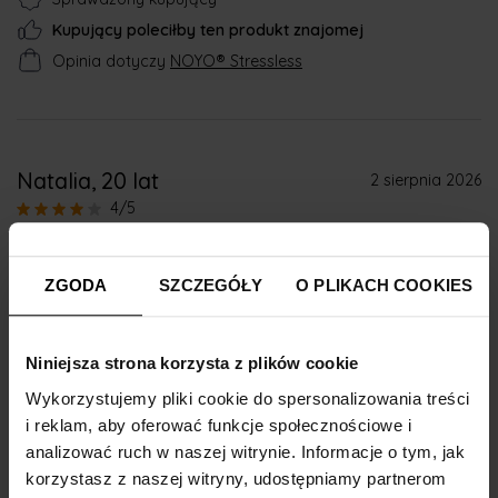
Kupujący poleciłby ten produkt znajomej
Opinia dotyczy
NOYO® Stressless
Natalia
, 20 lat
2 sierpnia 2026
4/5
stosowałam tylko miesiąc więc moze dlatego nie
widziałam znacznych efektów chociaż na opakowaniu
ZGODA
SZCZEGÓŁY
O PLIKACH COOKIES
jak dobrze pamiętam było ze pomoże nawet od kilku dni
Sprawdzony kupujący
Niniejsza strona korzysta z plików cookie
Kupujący poleciłby ten produkt znajomej
Wykorzystujemy pliki cookie do spersonalizowania treści
Opinia dotyczy
NOYO® Happy Belly
i reklam, aby oferować funkcje społecznościowe i
analizować ruch w naszej witrynie. Informacje o tym, jak
korzystasz z naszej witryny, udostępniamy partnerom