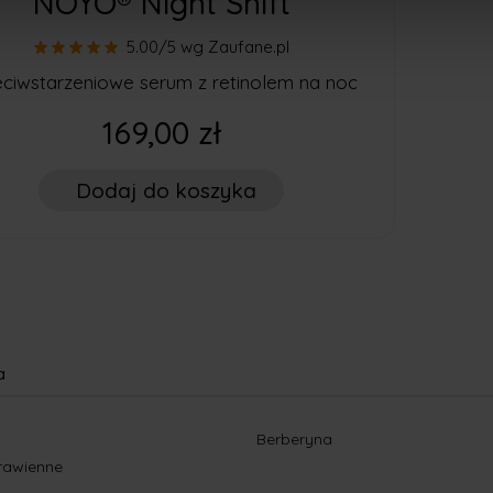
NOYO® Night Shift
5.00/5
wg Zaufane.pl
eciwstarzeniowe serum z retinolem na noc
169,00 zł
Dodaj
do koszyka
a
Berberyna
rawienne