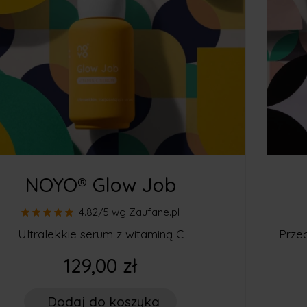
NOYO® Glow Job
4.82/5
wg Zaufane.pl
Ultralekkie serum z witaminą C
Prze
129,00 zł
Dodaj
do koszyka