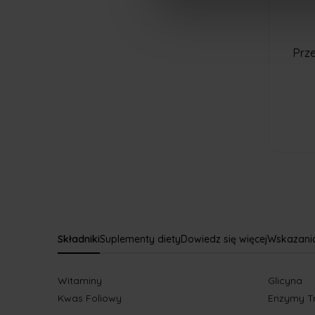
Prz
Składniki
Suplementy diety
Dowiedz się więcej
Wskazani
Witaminy
Glicyna
Kwas Foliowy
Enzymy T