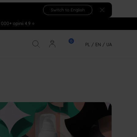
Switch to English
 000+ opinii 4.9 ⭐
PL
/
EN
/
UA