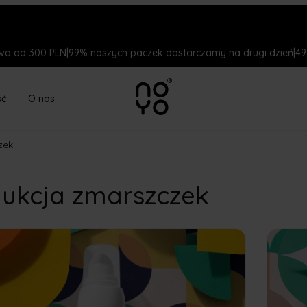
a od 300 PLN
|
99% naszych paczek dostarczamy na drugi dzień
|
49
ść
O nas
zek
ukcja zmarszczek