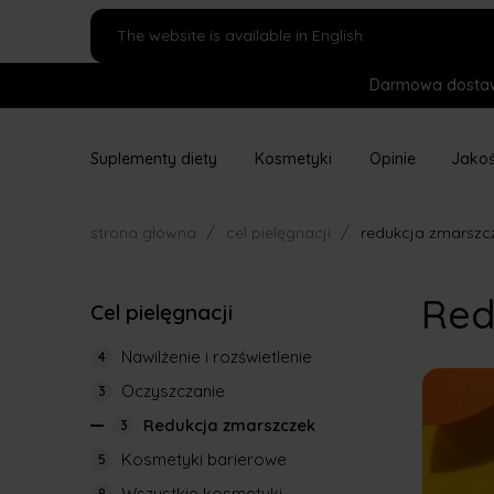
The website is available in English.
Darmowa dostaw
Suplementy diety
Kosmetyki
Opinie
Jako
/
/
strona główna
cel pielęgnacji
redukcja zmarszc
Red
Cel pielęgnacji
Nawilżenie i rozświetlenie
4
Oczyszczanie
3
Redukcja zmarszczek
3
Kosmetyki barierowe
5
Wszystkie kosmetyki
8