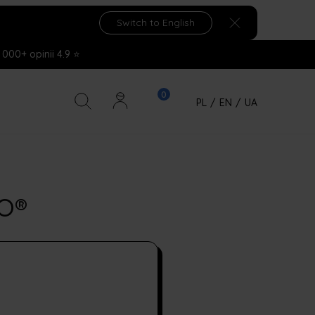
Switch to English
 000+ opinii 4.9 ⭐
PL
/
EN
/
UA
YO®