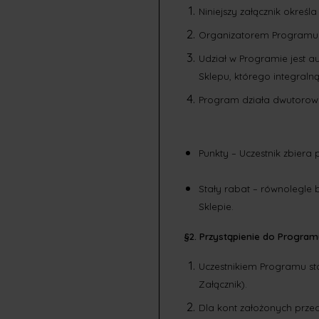
Niniejszy załącznik okreś
Organizatorem Programu j
Udział w Programie jest au
Sklepu, którego integralną 
Progr
Punkty – Uczestnik zb
Stały rabat – równolegle
Sklepie.
§2. Przystąpienie do Progra
Uczestnikiem Programu sta
Załącznik).
Dla kont założonych przed