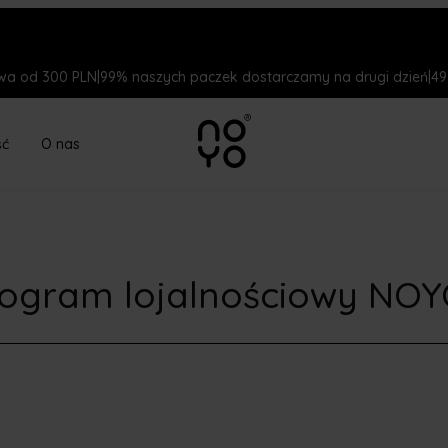
a od 300 PLN
|
99% naszych paczek dostarczamy na drugi dzień
|
49
ść
O nas
ogram lojalnościowy NO