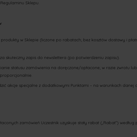
 Regulaminu Sklepu.
w
produkty w Sklepie (liczone po rabatach; bez kosztów dostawy i płatn
a skuteczny zapis do newslettera (po potwierdzeniu zapisu).
mianie statusu zamówienia na doręczone/opłacone; w razie zwrotu lub
proporcjonalnie.
ić akcje specjalne z dodatkowymi Punktami – na warunkach danej ak
łaconych zamówień Uczestnik uzyskuje stały rabat („Rabat”) według