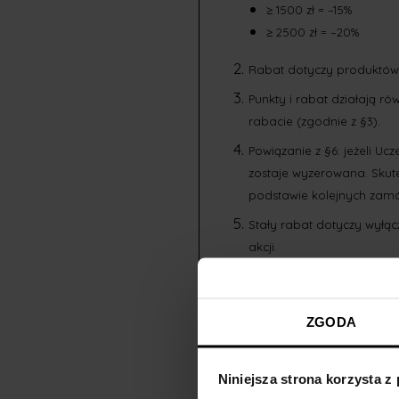
≥ 1500 zł = –15%
≥ 2500 zł = –20%
Rabat dotyczy produktów 
Punkty i rabat działają r
rabacie (zgodnie z §3).
Powiązanie z §6: jeżeli U
zostaje wyzerowana. Skut
podstawie kolejnych zam
Stały rabat dotyczy wyłą
akcji.
§5. Wymiana Punktów
ZGODA
Wymiana Punktów jest dos
Niniejsza strona korzysta z
Przelicznik: 1 Punkt = 1 zł 