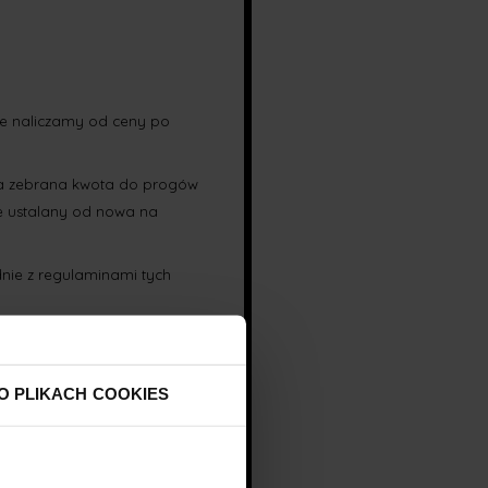
óre naliczamy od ceny po
ą, a zebrana kwota do progów
ie ustalany od nowa na
dnie z regulaminami tych
O PLIKACH COOKIES