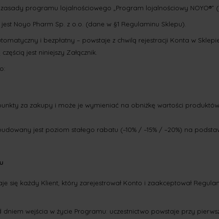
la zasady programu lojalnościowego „Program lojalnościowy NOYO®” (d
est Noyo Pharm Sp. z o.o. (dane w §1 Regulaminu Sklepu).
tomatyczny i bezpłatny – powstaje z chwilą rejestracji Konta w Sklepi
częścią jest niniejszy Załącznik.
am działa dwut
iera punkty za zakupy i może je wymieniać na obniżkę warto
 budowany jest poziom stałego rabatu (–10% / –15% / –20%) na pods
mu
je się każdy Klient, który zarejestrował Konto i zaakceptował Regulam
 dniem wejścia w życie Programu: uczestnictwo powstaje przy pierws