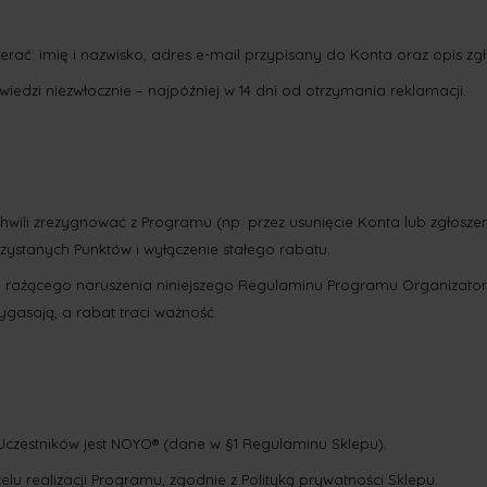
ać: imię i nazwisko, adres e-mail przypisany do Konta oraz opis zgłos
iedzi niezwłocznie – najpóźniej w 14 dni od otrzymania reklamacji.
hwili zrezygnować z Programu (np. przez usunięcie Konta lub zgłosze
ystanych Punktów i wyłączenie stałego rabatu.
rażącego naruszenia niniejszego Regulaminu Programu Organizator 
gasają, a rabat traci ważność.
czestników jest NOYO® (dane w §1 Regulaminu Sklepu).
lu realizacji Programu, zgodnie z Polityką prywatności Sklepu.