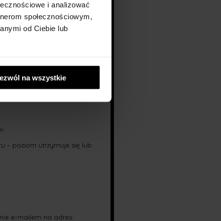
ołecznościowe i analizować
artnerom społecznościowym,
owane jest proporcjonalnie
anymi od Ciebie lub
ezwól na wszystkie
u.
tu – poziom utrzymuje się lub
nie e-mailem na adres: