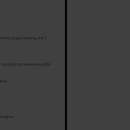
ości) przyznawany jest 1
 anulacji zamówienia saldo
cji.
 progów: