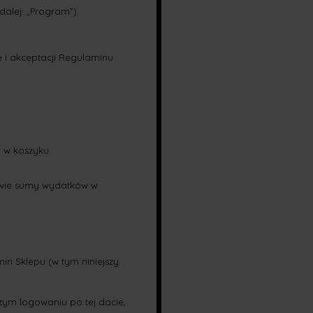
alej: „Program”).
e i akceptacji Regulaminu
orowo:
ści produktów w koszyku.
tawie sumy wydatków w
in Sklepu (w tym niniejszy
zym logowaniu po tej dacie,