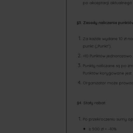
po akceptacji aktualnego
§3. Zasady naliczania punktó
Za każde wydane 10 zł na 
punkt („Punkt”).
+10 Punktów jednorazowo z
Punkty naliczane są po z
Punktów korygowane jest 
Organizator może prowadz
§4. Stały rabat
Po przekroczeniu sumy op
≥ 500 zł = –10%