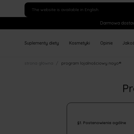
The website is available in English.
Darmowa dostaw
Suplementy diety
Kosmetyki
Opinie
Jako
/
strona główna
program lojalnościowy noyo®
Pr
§1. Postanowienia ogólne