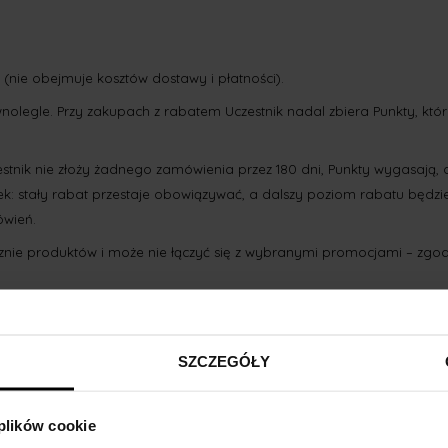
(nie obejmuje kosztów dostawy i płatności).
ównolegle. Przy zakupach z rabatem Uczestnik nadal zbiera Punkty, kt
czestnik nie złoży żadnego zamówienia przez 180 dni, Punkty wygasaj
ek: stały rabat przestaje obowiązywać, a dalszy poziom rabatu będz
ówień.
cznie produktów i może nie łączyć się z wybranymi promocjami – zgo
SZCZEGÓŁY
tępna po zalogowaniu – w koszyku lub w panelu Uczestnika.
 plików cookie
obniżki wartości produktów.