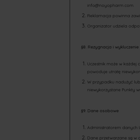
info@noyopharm.com
.
Reklamacja powinna zawier
Organizator udziela odpow
§8. Rezygnacja i wykluczenie
Uczestnik może w każdej c
powoduje utratę niewykorz
W przypadku nadużyć lub 
niewykorzystane Punkty wy
§9. Dane osobowe
Administratorem danych U
Dane przetwarzane są w ce