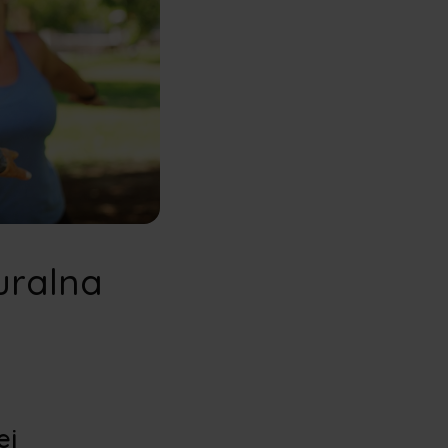
uralna
ej