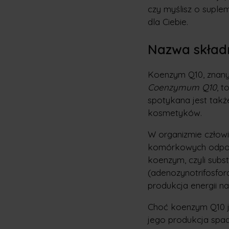
czy myślisz o suplem
dla Ciebie.
Nazwa skład
Koenzym Q10, znany 
Coenzymum Q10
, 
spotykana jest takż
kosmetyków.
W organizmie człowi
komórkowych odpowie
koenzym, czyli sub
(adenozynotrifosfor
produkcja energii 
Choć koenzym Q10 je
jego produkcja spad