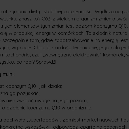
utrzymania diety i stabilnej codzienności. Wydłużający s
 wysiłku. Znasz to? Cóż, z wiekiem organizm zmienia swój
totnych elementów tych zmian jest poziom koenzymu Q10, 
lę w produkcji energii w komórkach. To składnik natura
 szczególnie tam, gdzie zapotrzebowanie na energię jest 
ych, wątrobie. Choć brzmi dość technicznie, jego rola je
 mitochondria, czyli „wewnętrzne elektrownie” komórek, w
zystko, co robi? Sprawdź!
 m.in.:
st koenzym Q10 i jak działa;
ożna go pozyskać,
owinien zwrócić uwagę na jego poziom;
 o działaniu koenzymu Q10 w organizmie.
na pochwała „superfoodów”. Zamiast marketingowych haseł
, konkretne wskazówki i odpowiedzi oparte na badaniach. 