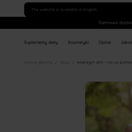
The website is available in English.
Darmowa dostaw
Suplementy diety
Kosmetyki
Opinie
Jako
/
/
strona główna
blog
koenzym q10 – na co pomag