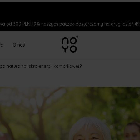
a od 300 PLN
|
99% naszych paczek dostarczamy na drugi dzień
|
49
ść
O nas
a naturalna iskra energii komórkowej?