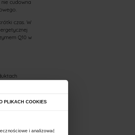
o nie cudowna
rkowego.
rótki czas. W
nergetycznej
enzymem Q10 w
duktach
ie – z aminokwasów
) oraz witaminy C.
ektórych czynników
O PLIKACH COOKIES
ty pochodzenia
ołecznościowe i analizować