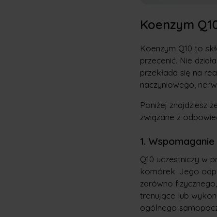
Koenzym Q10 
Koenzym Q10 to skł
przecenić. Nie dzia
przekłada się na re
naczyniowego, nerw
Poniżej znajdziesz z
związane z odpowie
1.
Wspomaganie 
Q10 uczestniczy w 
komórek. Jego odpo
zarówno fizycznego,
trenujące lub wyko
ogólnego samopoczu