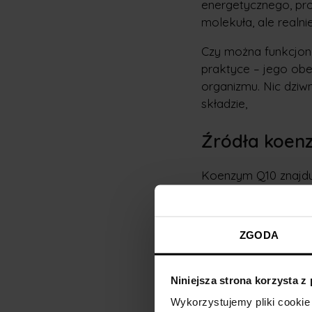
energetycznego, pr
molekuła, ale real
Czy można funkcjono
praktyce – jego obe
organizmu. Nic dziw
składzie,
Źródła koen
Koenzym Q10 znajduj
pochodzenia natura
tyrozyny i fenyloalan
Jednak wraz z wiek
ZGODA
środowiskowych, te
Naturalne źródła k
Niniejsza strona korzysta z
zwierzęcego, które z
Wykorzystujemy pliki cookie 