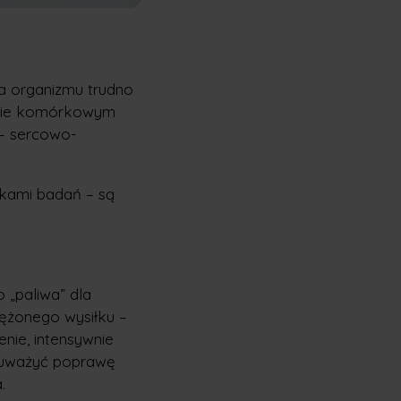
a organizmu trudno
iomie komórkowym
 – sercowo-
nikami badań – są
 „paliwa” dla
ężonego wysiłku –
nie, intensywnie
auważyć poprawę
.