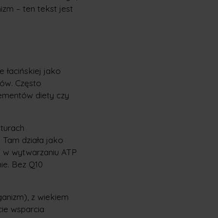
izm – ten tekst jest
 łacińskiej jako
nów. Często
lementów diety czy
kturach
 Tam działa jako
h w wytwarzaniu ATP
ie. Bez Q10
anizm), z wiekiem
cie wsparcia