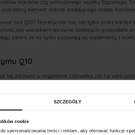
ocesów starzenia czy wzmożonego wysiłku fizycznego. T
nie potrzebny element dobrze działającego układu komó
wać bez Q10? Teoretycznie tak, ale tylko przez bardzo k
cność jest warunkiem sprawnie działającej gospodarki e
nego zatem, że na rynku pojawiają się suplementy z ko
zymu Q10
e się zarówno w organizmie człowieka, jak i w wielu pro
lnego. Jest wytwarzany wewnętrznie – głównie w wątrob
iny, przy udziale
witamin z grupy B
(zwłaszcza B2, B6, B12
iem, przewlekłym stresem oksydacyjnym lub w wyniku ni
SZCZEGÓŁY
mpo jego biosyntezy może spadać.
oenzymu Q10 w diecie obejmują przede wszystkim produk
 plików cookie
awierają najwięcej tego składnika:
do spersonalizowania treści i reklam, aby oferować funkcje sp