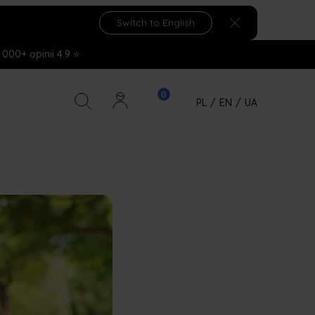
Switch to English
 000+ opinii 4.9 ⭐
PL
/
EN
/
UA