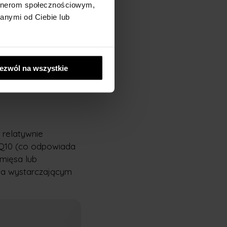
artnerom społecznościowym,
deł Q10;
anymi od Ciebie lub
róbki.
ezwól na wszystkie
 relatywnie
 Q10 (co odpowiada
mięsa lub
wa wystarczającym