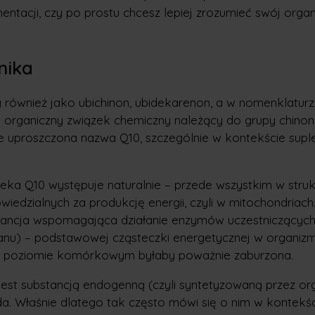
entacji, czy po prostu chcesz lepiej zrozumieć swój organ
nika
również jako ubichinon, ubidekarenon, a w nomenklaturze
to organiczny związek chemiczny należący do grupy chino
e uproszczona nazwa Q10, szczególnie w kontekście sup
eka Q10 występuje naturalnie – przede wszystkim w stru
dzialnych za produkcję energii, czyli w mitochondriach.
stancja wspomagająca działanie enzymów uczestniczącyc
anu) – podstawowej cząsteczki energetycznej w organizm
na poziomie komórkowym byłaby poważnie zaburzona.
st substancją endogenną (czyli syntetyzowaną przez org
a. Właśnie dlatego tak często mówi się o nim w kontekś