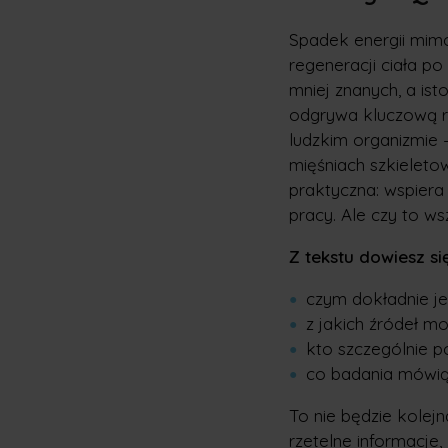
Spadek energii mimo 
regeneracji ciała po
mniej znanych, a is
odgrywa kluczową ro
ludzkim organizmie –
mięśniach szkieletow
praktyczna: wspiera
pracy. Ale czy to ws
Z tekstu dowiesz się
czym dokładnie je
z jakich źródeł m
kto szczególnie p
co badania mówią
To nie będzie kolej
rzetelne informacje