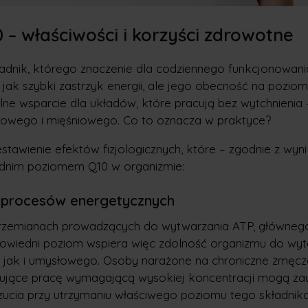
– właściwości i korzyści zdrowotne
adnik, którego znaczenie dla codziennego funkcjonowani
ła jak szybki zastrzyk energii, ale jego obecność na poz
alne wsparcie dla układów, które pracują bez wytchnienia
owego i mięśniowego. Co to oznacza w praktyce?
estawienie efektów fizjologicznych, które – zgodnie z wy
dnim poziomem Q10 w organizmie:
procesów energetycznych
przemianach prowadzących do wytwarzania ATP, głównego
wiedni poziom wspiera więc zdolność organizmu do wyt
 jak i umysłowego. Osoby narażone na chroniczne zmęcze
nujące pracę wymagającą wysokiej koncentracji mogą z
cia przy utrzymaniu właściwego poziomu tego składnika