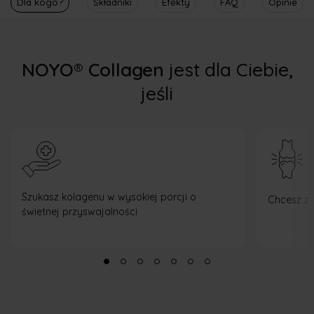
Dla kogo?
Składniki
Efekty
FAQ
Opinie
NOYO® Collagen
jest dla Ciebie,
jeśli
Szukasz kolagenu w wysokiej porcji o
Chcesz z
świetnej przyswajalności