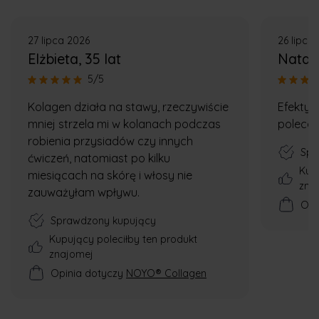
27 lipca 2026
26 lipca
Elżbieta
, 35 lat
Natali
5/5
Kolagen działa na stawy, rzeczywiście
Efekty 
mniej strzela mi w kolanach podczas
poleca
robienia przysiadów czy innych
Spr
ćwiczeń, natomiast po kilku
Kup
miesiącach na skórę i włosy nie
zna
zauważyłam wpływu.
Opi
Sprawdzony kupujący
Kupujący poleciłby ten produkt
znajomej
Opinia dotyczy
NOYO® Collagen