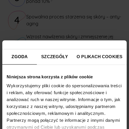
ponad 10%
Spowalnia proces starzenia się skóry – anty-
4
aging
Wzrost nawilżenia skóry i zmniejszenie jej
5
szorstkości u osób przyjmujących peptydy
1
kolagenowe – potwierdzony badaniami
ZGODA
SZCZEGÓŁY
O PLIKACH COOKIES
Zawarty w produkcie kwas hialuronowy
6
2
wzmacnia funkcje ochronne skóry
Niniejsza strona korzysta z plików cookie
Wykorzystujemy pliki cookie do spersonalizowania treści
i reklam, aby oferować funkcje społecznościowe i
analizować ruch w naszej witrynie. Informacje o tym, jak
Ekspert radzi
korzystasz z naszej witryny, udostępniamy partnerom
społecznościowym, reklamowym i analitycznym.
Kolagen stanowi jedno z najważniejszych białek
Partnerzy mogą połączyć te informacje z innymi danymi
budulcowych w organizmie człowieka.
otrzymanymi od Ciebie lub uzyskanymi podczas