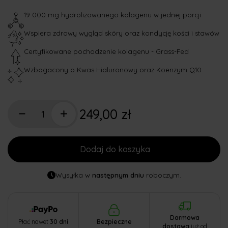
19 000 mg hydrolizowanego kolagenu w jednej porcji
Wspiera zdrowy wygląd skóry oraz kondycję kości i stawów
Certyfikowane pochodzenie kolagenu - Grass-Fed
Wzbogacony o Kwas Hialuronowy oraz Koenzym Q10
249,00 zł
Dodaj do koszyka
Wysyłka w
następnym dniu
roboczym.
Darmowa
Płać nawet
30 dni
Bezpieczne
dostawa
już od