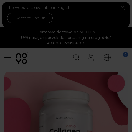
The website is available in English.
Switch to English
Darmowa dostawa od 300 PLN
99% naszych paczek dostarczamy na drugi dzień
49 000+ opinii 4.9 ⭐