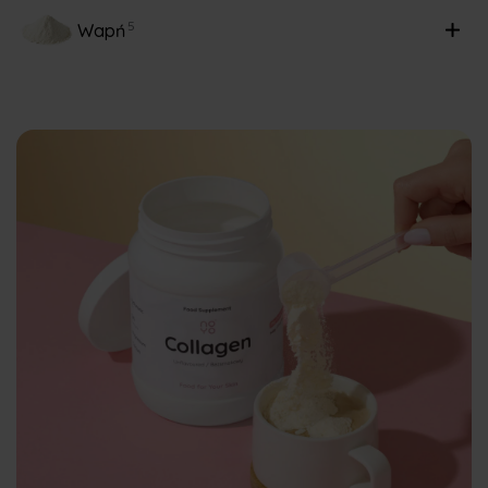
5
Wapń