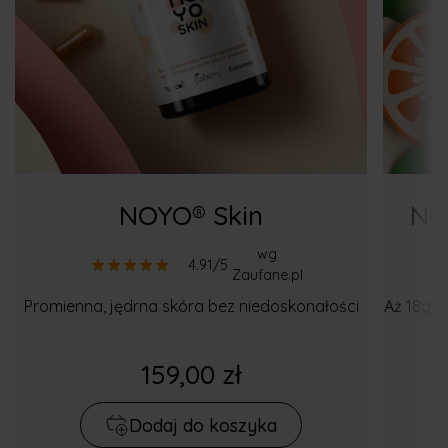
NOYO® Skin
NO
wg
4.91/5
Zaufane.pl
Promienna, jędrna skóra bez niedoskonałości
Aż 18g k
159,00 zł
Dodaj do koszyka