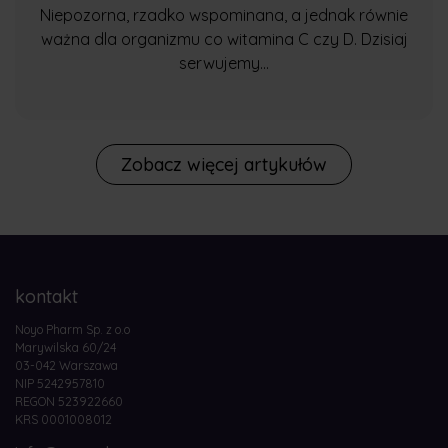
Niepozorna, rzadko wspominana, a jednak równie
ważna dla organizmu co witamina C czy D. Dzisiaj
serwujemy...
Zobacz więcej artykułów
kontakt
Noyo Pharm Sp. z o.o
Marywilska 60/24
03-042 Warszawa
NIP 5242957810
REGON 523922660
KRS 0001008012