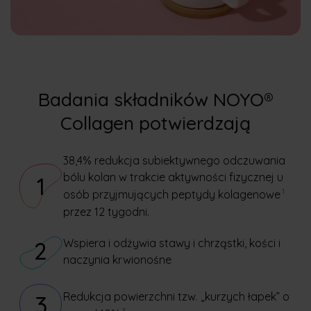
Badania składników NOYO®
Collagen potwierdzają
38,4% redukcja subiektywnego odczuwania
bólu kolan w trakcie aktywności fizycznej u
1
1
osób przyjmujących peptydy kolagenowe
przez 12 tygodni.
Wspiera i odżywia stawy i chrząstki, kości i
2
naczynia krwionośne
Redukcja powierzchni tzw. „kurzych łapek” o
3
3