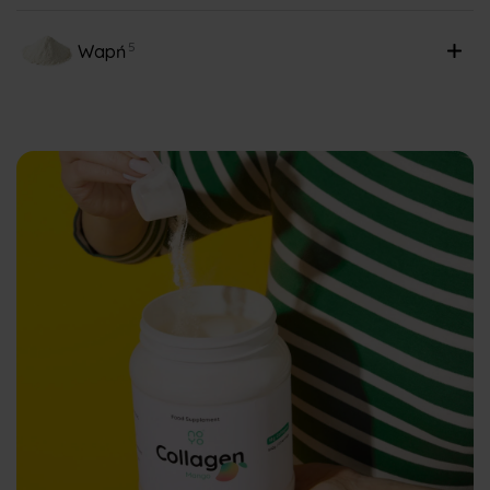
5
Wapń