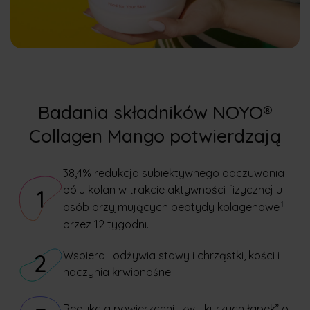
Badania składników NOYO®
Collagen Mango potwierdzają
38,4% redukcja subiektywnego odczuwania
bólu kolan w trakcie aktywności fizycznej u
1
1
osób przyjmujących peptydy kolagenowe
przez 12 tygodni.
Wspiera i odżywia stawy i chrząstki, kości i
2
naczynia krwionośne
Redukcja powierzchni tzw. „kurzych łapek” o