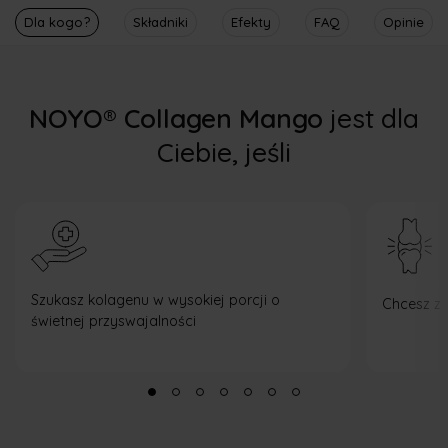
Dla kogo?
Składniki
Efekty
FAQ
Opinie
NOYO® Collagen Mango
jest dla
Ciebie, jeśli
Szukasz kolagenu w wysokiej porcji o
Chcesz z
świetnej przyswajalności