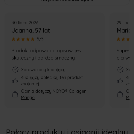
30 lipca 2026
29 lipca
Joanna
, 57 lat
Maria
5/5
Produkt odpowiada opisowi jest
Super 
skuteczny i bardzo smaczny.
pierwsz
Sprawdzony kupujący
Spr
Kupujący poleciłby ten produkt
Kup
znajomej
zna
Opinia dotyczy
NOYO® Collagen
Opi
Mango
Ma
Połącz produkty i osiągnij idealny