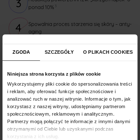
3
3
ponad 10%
Spowalnia proces starzenia się skóry – anty-
4
aging
Wzrost nawilżenia skóry i zmniejszenie jej
5
ZGODA
SZCZEGÓŁY
O PLIKACH COOKIES
szorstkości u osób przyjmujących peptydy
1
kolagenowe – potwierdzony badaniami
Niniejsza strona korzysta z plików cookie
Zawarty w produkcie kwas hialuronowy
6
2
wzmacnia funkcje ochronne skóry
Wykorzystujemy pliki cookie do spersonalizowania treści
i reklam, aby oferować funkcje społecznościowe i
analizować ruch w naszej witrynie. Informacje o tym, jak
korzystasz z naszej witryny, udostępniamy partnerom
społecznościowym, reklamowym i analitycznym.
Ekspert radzi
Partnerzy mogą połączyć te informacje z innymi danymi
otrzymanymi od Ciebie lub uzyskanymi podczas
Kolagen stanowi jedno z najważniejszych białek
korzystania z ich usług.