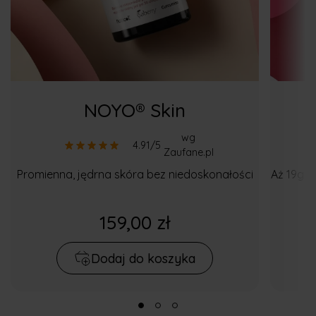
NOYO® Skin
wg
4.91/5
Zaufane.pl
Promienna, jędrna skóra bez niedoskonałości
Aż 19g k
159,00 zł
Dodaj do koszyka