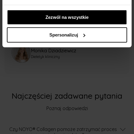
budulcowych w organizmie człowieka.
Odpowiada za kondycję skóry, włosów i
paznokci, a także za pracę stawów, kości oraz
Zezwól na wszystkie
układu odpornościowego. Po 25 rok...
Pokaż
więcej
Spersonalizuj
Monika Dziadziewicz
Dietetyk kliniczny
Najczęściej zadawane pytania
Poznaj odpowiedzi
Czy NOYO® Collagen pomoże zatrzymać proces