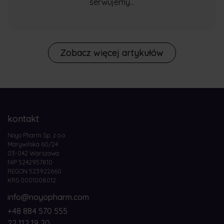
serwujemy...
Zobacz więcej artykułów
kontakt
Noyo Pharm Sp. z o.o
Marywilska 60/24
03-042 Warszawa
NIP 5242957810
REGON 523922660
KRS 0001008012
info@noyopharm.com
+48 884 570 555
22 112 19 20