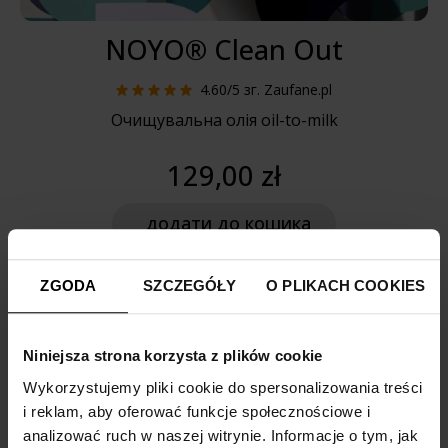
NOYO® Clean Out
4.60/5
зг. Zaufane.pl
Очищувальна олія oil-to-milk
129,00 zł
додати
до кошика
ZGODA
SZCZEGÓŁY
O PLIKACH COOKIES
Niniejsza strona korzysta z plików cookie
Wykorzystujemy pliki cookie do spersonalizowania treści
i reklam, aby oferować funkcje społecznościowe i
analizować ruch w naszej witrynie. Informacje o tym, jak