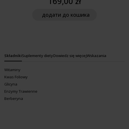
169,00 zł
додати
до кошика
Składniki
Suplementy diety
Dowiedz się więcej
Wskazania
Witaminy
Kwas Foliowy
Glicyna
Enzymy Trawienne
Berberyna