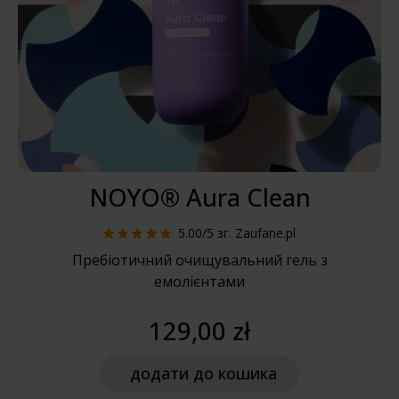
NOYO® Aura Clean
5.00/5
зг. Zaufane.pl
Пребіотичний очищувальний гель з
емолієнтами
129,00 zł
додати
до кошика