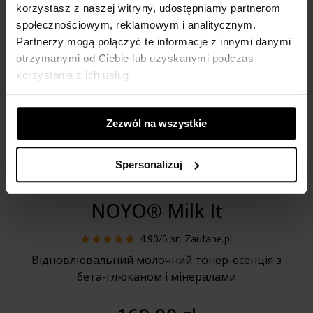
korzystasz z naszej witryny, udostępniamy partnerom
społecznościowym, reklamowym i analitycznym.
Partnerzy mogą połączyć te informacje z innymi danymi
otrzymanymi od Ciebie lub uzyskanymi podczas
korzystania z ich usług.
Zezwól na wszystkie
Spersonalizuj
NOYO® Milk It
4.90/5
зг. Zaufane.pl
Відновлювальний молочний тонер-есенція з
бета-глюканом і мінералами