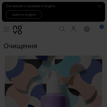
The website is available in English.
Switch to English
Очищення