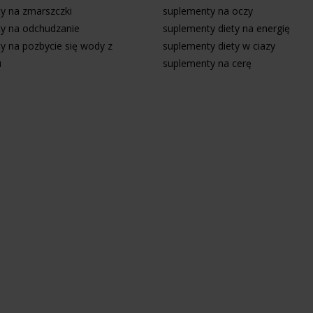
y na zmarszczki
suplementy na oczy
y na odchudzanie
suplementy diety na energię
y na pozbycie się wody z
suplementy diety w ciazy
u
suplementy na cerę