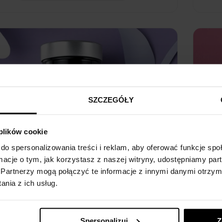
SZCZEGÓŁY
 plików cookie
do spersonalizowania treści i reklam, aby oferować funkcje sp
ormacje o tym, jak korzystasz z naszej witryny, udostępniamy p
Partnerzy mogą połączyć te informacje z innymi danymi otrzym
nia z ich usług.
NOYO® Intima
Spersonalizuj
Z