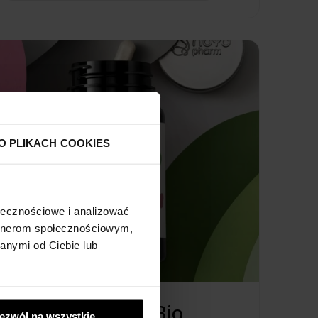
O PLIKACH COOKIES
ołecznościowe i analizować
artnerom społecznościowym,
anymi od Ciebie lub
NOYO® Pro.Bio
ezwól na wszystkie