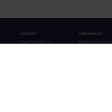
контакт
Інформація
Noyo Pharm Sp. z o.o
Загальні положення 
Marywilska 60/24
Програма лояльност
03-042 Warszawa
Політика конфіденці
NIP 5242957810
Керувати файлами c
REGON 523922660
KRS 0001008012
info@noyopharm.com
+48 884 570 555
22 112 19 20