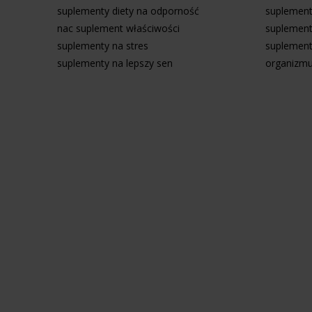
suplementy diety na odporność
suplement
nac suplement właściwości
suplement
suplementy na stres
suplement
suplementy na lepszy sen
organizm