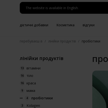
The website is available in English.
дієтичні добавки
Косметика
відгуки
/
/
перебуваєш в
лінійки продуктів
пробіотики
про
лінійки продуктів
вітаміни
13
тіло
16
краса
16
мама
9
пробіотики
4
Kolagen
3