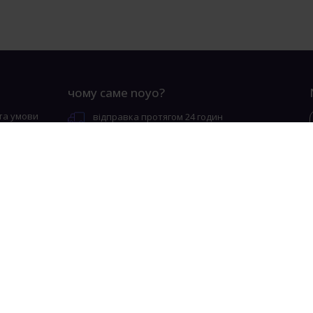
чому саме noyo?
та умови
відправка протягом 24 годин
і
безкоштовна доставка від 300 злотих
йності
безпечна оплата
ookie
ефективність інгредієнтів, підтверджена
клінічними дослідженнями