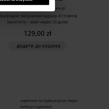
4.95/5
зг. Zaufane.pl
Природне зміцнення одразу 4 стовпів
імунітету – вже через 10 днів!
129,00 zł
додати
до кошика
suplement na szybki przyrost mięśni
w
berberys suplement