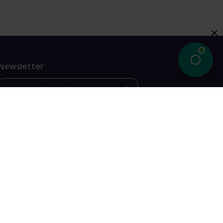
Newsletter
Отримайте знижку 10% на першу покупку!
На вас чекають екслюзивні акції, цікавинки та
новини.