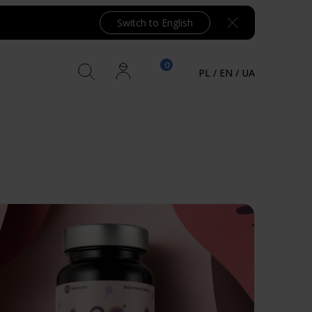
Switch to English
PL
/
EN
/
UA