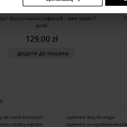
4.92/5
зг. Zaufane.pl
рт без інтимних інфекцій – вже через 7
днів!
129,00 zł
додати
до кошика
ej
y dla matek karmiących
suplement diety dla wegan
menty szkodzą wątrobie
suplement na wypadanie włosó