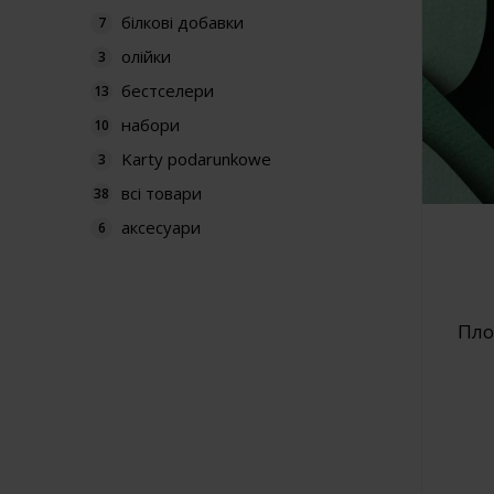
білкові добавки
7
олійки
3
бестселери
13
набори
10
Karty podarunkowe
3
всі товари
38
аксесуари
6
Пло