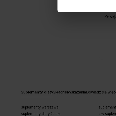
Комфо
Suplementy diety
Składniki
Wskazania
Dowiedz się więc
suplementy warszawa
suplement
suplementy diety żelazo
czy suple