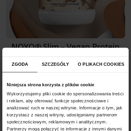
NOYO® Slim – Vegan Protein
Капучино
ZGODA
SZCZEGÓŁY
O PLIKACH COOKIES
4.61/5
зг. Zaufane.pl
Цілих 22 г білка на порцію та чудовий смак!
Niniejsza strona korzysta z plików cookie
189,00 zł
Wykorzystujemy pliki cookie do spersonalizowania treści
i reklam, aby oferować funkcje społecznościowe i
додати
до кошика
analizować ruch w naszej witrynie. Informacje o tym, jak
korzystasz z naszej witryny, udostępniamy partnerom
społecznościowym, reklamowym i analitycznym.
Partnerzy mogą połączyć te informacje z innymi danymi