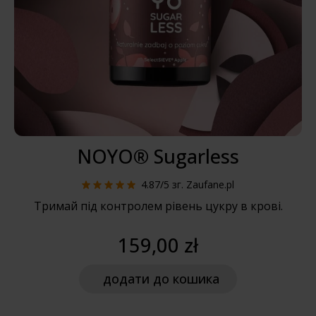
NOYO® Sugarless
4.87/5
зг. Zaufane.pl
Тримай під контролем рівень цукру в крові.
159,00 zł
додати
до кошика