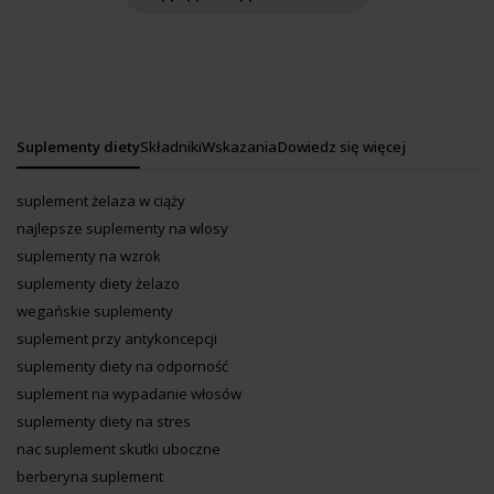
Suplementy diety
Składniki
Wskazania
Dowiedz się więcej
suplement żelaza w ciąży
najlepsze suplementy na wlosy
suplementy na wzrok
suplementy diety żelazo
wegańskie suplementy
suplement przy antykoncepcji
suplementy diety na odporność
suplement na wypadanie włosów
suplementy diety na stres
nac suplement skutki uboczne
berberyna suplement