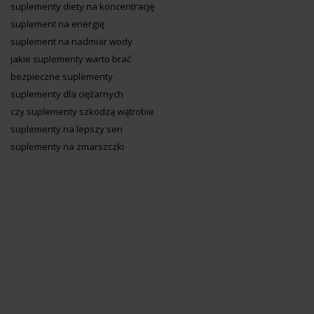
suplementy diety na koncentrację
suplement na energię
suplement na nadmiar wody
jakie suplementy warto brać
bezpieczne suplementy
suplementy dla ciężarnych
czy suplementy szkodzą wątrobie
suplementy na lepszy sen
suplementy na zmarszczki