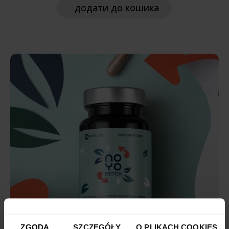
додати
до кошика
ZGODA
SZCZEGÓŁY
O PLIKACH COOKIES