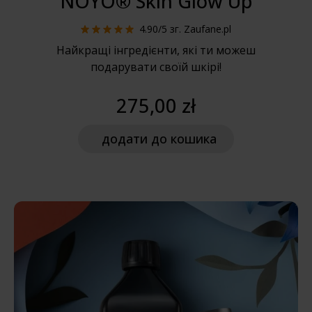
NOYO® Skin Glow Up
4.90/5
зг. Zaufane.pl
Найкращі інгредієнти, які ти можеш
подарувати своїй шкірі!
275,00 zł
додати
до кошика