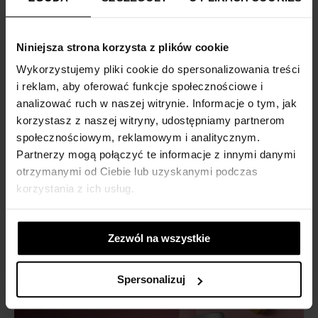
Niniejsza strona korzysta z plików cookie
NOYO® Detox
Wykorzystujemy pliki cookie do spersonalizowania treści
i reklam, aby oferować funkcje społecznościowe i
4.88/5
зг. Zaufane.pl
analizować ruch w naszej witrynie. Informacje o tym, jak
100% натуральний і безпечний детокс
korzystasz z naszej witryny, udostępniamy partnerom
організму
społecznościowym, reklamowym i analitycznym.
Partnerzy mogą połączyć te informacje z innymi danymi
129,00 zł
otrzymanymi od Ciebie lub uzyskanymi podczas
korzystania z ich usług.
додати
до кошика
Zezwól na wszystkie
Spersonalizuj