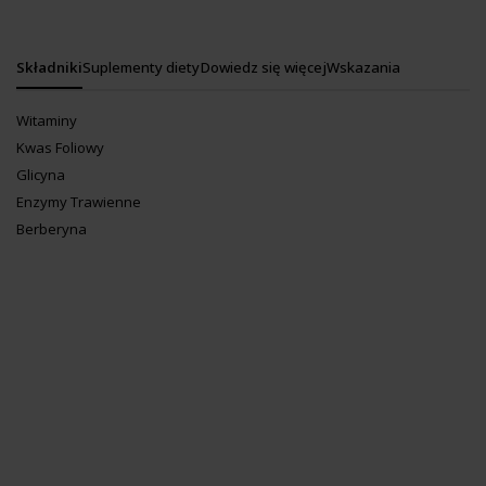
Składniki
Suplementy diety
Dowiedz się więcej
Wskazania
Witaminy
Kwas Foliowy
Glicyna
Enzymy Trawienne
Berberyna