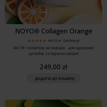
NOYO® Collagen Orange
4.91/5
зг. Zaufane.pl
Аж 18 г колагену на порцію - для здорових
суглобів та пружної шкіри!
249,00 zł
додати
до кошика